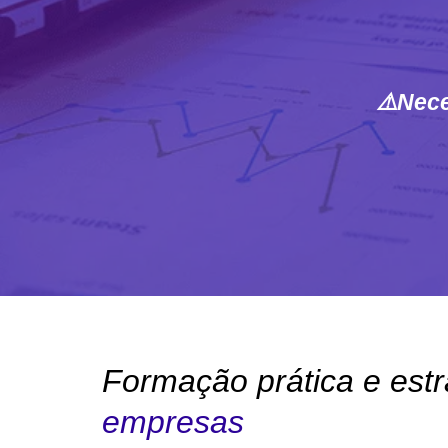
⚠️
Nece
Formação prática e est
empresas