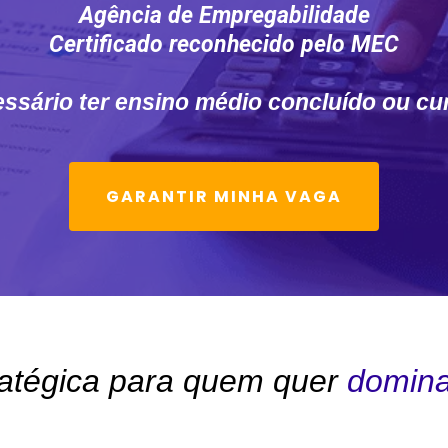
Agência de Empregabilidade
Certificado reconhecido pelo MEC
ssário ter ensino médio concluído ou c
GARANTIR MINHA VAGA
ratégica para quem quer
domina