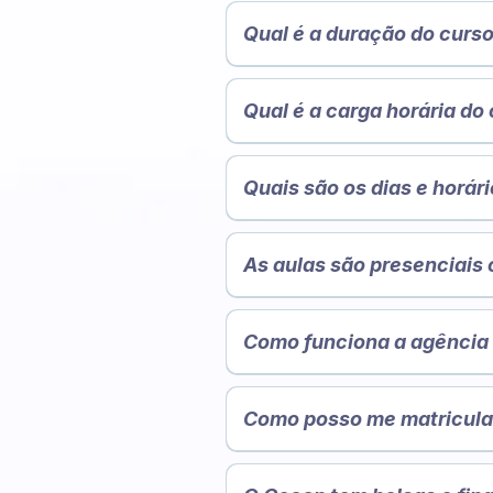
Qual é a duração do curs
12 me
Qual é a carga horária do
800 horas
Quais são os dias e horár
Segund
As aulas são presenciais 
Aulas são presenciais de segun
Portal do Aluno
para realização
Como funciona a agência
Apostilas
digitais exclusivas de
Material complementar
O Colégio possui uma agência d
produzi
auxiliando alunos e ex-alunos a
Como posso me matricular
atendimentos e serviços perso
O Cecon possui atendimento on-
parceiras a encontrar e lapidar
uma visita em nosso endereço: 