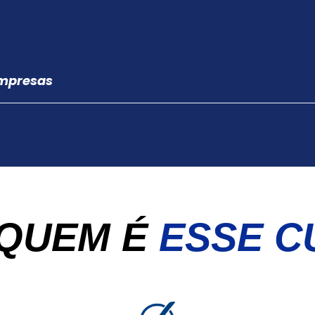
Empresas
 QUEM É
ESSE C