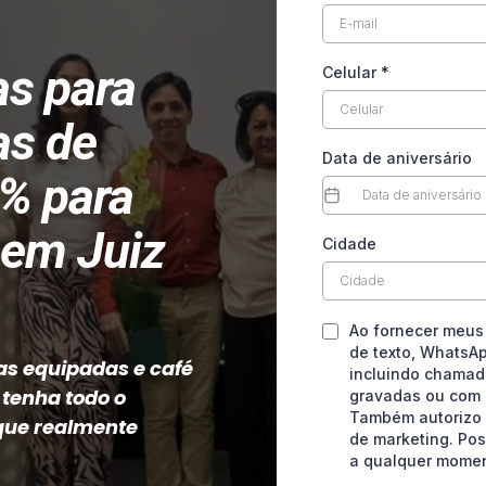
as para
Celular
*
as de
Data de aniversário
0% para
 em Juiz
Cidade
Ao fornecer meus
de texto, WhatsA
as equipadas e café
incluindo chamad
 tenha todo o
gravadas ou com us
Também autorizo 
 que realmente
de marketing. Pos
a qualquer moment